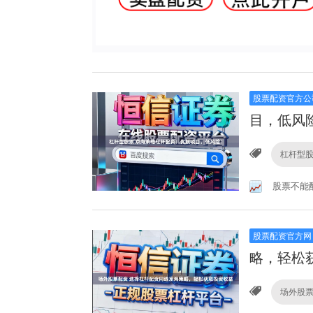
股票配资官方公
目，低风
杠杆型
股票不能
股票配资官方网
略，轻松
场外股