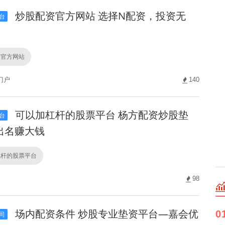
炒股配资官方网站 选择N配资，投资无
台
资官方网站
门户
140
可以加杠杆的股票平台 杨方配资炒股垫
台
出名赚大钱
杠杆的股票平台
98
场内配资条件 炒股专业垫资平台—嘉会优
0
司