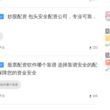
炒股配资 包头安全配资公司，专业可靠，
台
。
4
资
平台
133
5
股票配资软件哪个靠谱 选择靠谱安全的配
司
保障您的资金安全
资软件哪个靠谱
平台
144