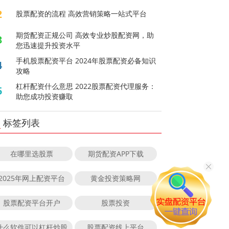
2
股票配资的流程 高效营销策略一站式平台
期货配资正规公司 高效专业炒股配资网，助
3
您迅速提升投资水平
手机股票配资平台 2024年股票配资必备知识
4
攻略
杠杆配资什么意思 2022股票配资代理服务：
5
助您成功投资赚取
标签列表
在哪里选股票
期货配资APP下载
2025年网上配资平台
黄金投资策略网
股票配资平台开户
股票投资
什么软件可以杠杆炒股
股票配资线上平台