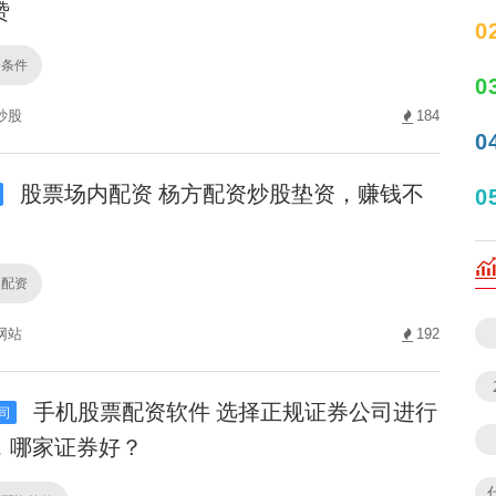
赞
0
资条件
0
炒股
184
0
股票场内配资 杨方配资炒股垫资，赚钱不
0
内配资
网站
192
手机股票配资软件 选择正规证券公司进行
司
，哪家证券好？