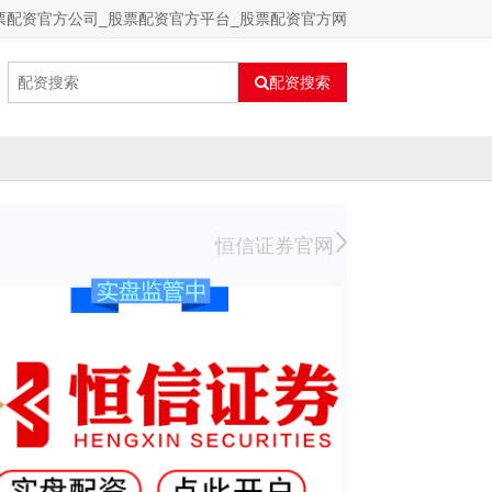
票配资官方公司_股票配资官方平台_股票配资官方网
配资搜索
恒信证券官网