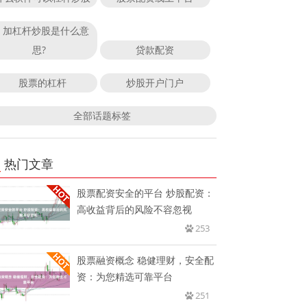
加杠杆炒股是什么意
思?
贷款配资
股票的杠杆
炒股开户门户
全部话题标签
热门文章
股票配资安全的平台 炒股配资：
高收益背后的风险不容忽视
253
股票融资概念 稳健理财，安全配
资：为您精选可靠平台
251