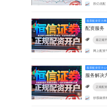
胜亿优配
股票配资官方网
配资服务
最正规
网上配资
股票配资官方公
服务解决
正规配
炒股融资